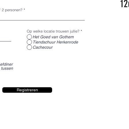
12
f 2 personen?
Op welke locatie trouwen jullie?
*
Het Goed van Gothem
Tiendschuur Herkenrode
Cachecour
efdiner
 tussen
Registreren