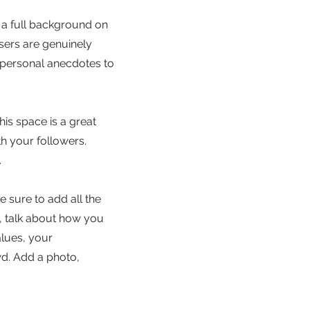
e a full background on
sers are genuinely
e personal anecdotes to
his space is a great
h your followers.
.
e sure to add all the
ss, talk about how you
alues, your
d. Add a photo,