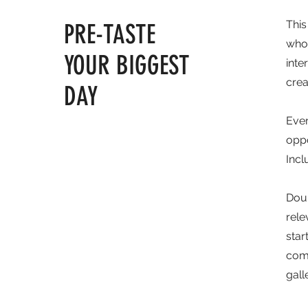
This
PRE-TASTE
who 
YOUR BIGGEST
inte
crea
DAY
Ever
oppo
Incl
Doub
rele
star
comm
gall