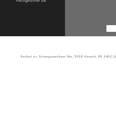
hello@kachet.be
Kachet nv, Scheepvaartkaai 16a, 3500 Hasselt, BE