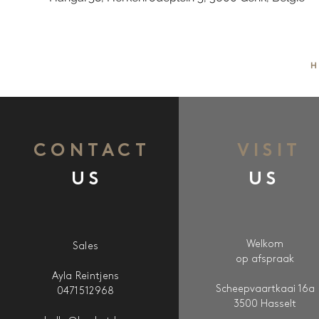
H
CONTACT
VISIT
US
US
Welkom
Sales
op afspraak
Ayla Reintjens
Scheepvaartkaai 16a
0471512968
3500 Hasselt