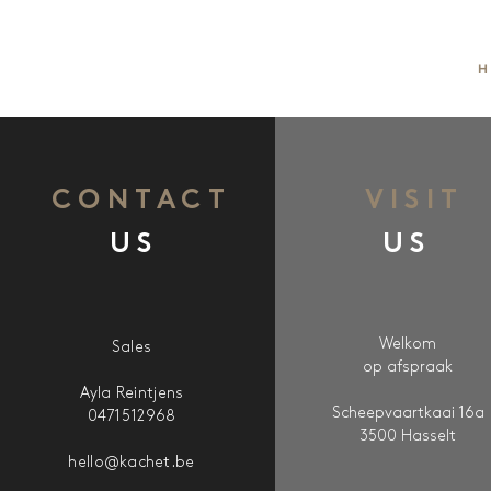
H
CONTACT
VISIT
US
US
Welkom
Sales
op afspraak
Ayla Reintjens
Scheepvaartkaai 16a
0471512968
3500 Hasselt
hello@kachet.be