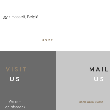
, 3511 Hasselt, België
H O M E
VISIT
MAIL
US
US
Welkom
Boek Jouw Event
op afspraak