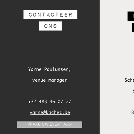
CONTACTEER
B
ONS
Yarne Paulussen,
venue manager
Sch
+32 483 46 07 77
yarne@kachet.be
VRAAG UW EVENT AAN