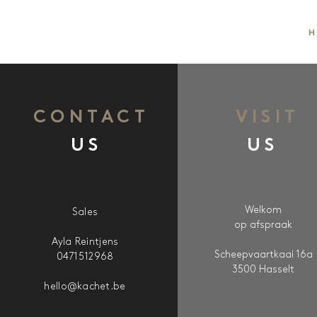
H
CONTACT
VISIT
US
US
Welkom
Sales
op afspraak
Ayla Reintjens
Scheepvaartkaai 16a
0471512968
3500 Hasselt
hello@kachet.be