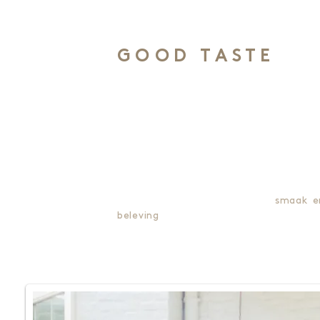
IT'S ALL ABOUT
GOOD TASTE
Wij geloven dat een geslaagd
feestbeleving onlosmakelijk verbonde
is met lekker eten. Dit gaat verder da
kunsten in de keuken: wij drijven onz
verfrissende food concepten door to
in het kleinste detail van de
smaak e
beleving
.