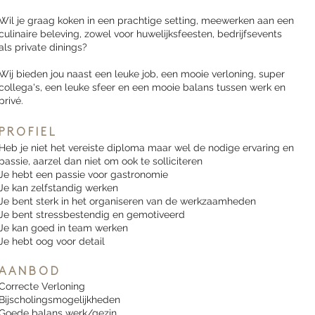
Wil je graag koken in een prachtige setting, meewerken aan een
culinaire beleving, zowel voor huwelijksfeesten, bedrijfsevents
als private dinings?
Wij bieden jou naast een leuke job, een mooie verloning, super
collega's, een leuke sfeer en een mooie balans tussen werk en
privé.
P R O F I E L
Heb je niet het vereiste diploma maar wel de nodige ervaring en
passie, aarzel dan niet om ook te solliciteren
Je hebt een passie voor gastronomie
Je kan zelfstandig werken
Je bent sterk in het organiseren van de werkzaamheden
Je bent stressbestendig en gemotiveerd
Je kan goed in team werken
Je hebt oog voor detail
A A N B O D
Correcte Verloning
Bijscholingsmogelijkheden
Goede balans werk/gezin