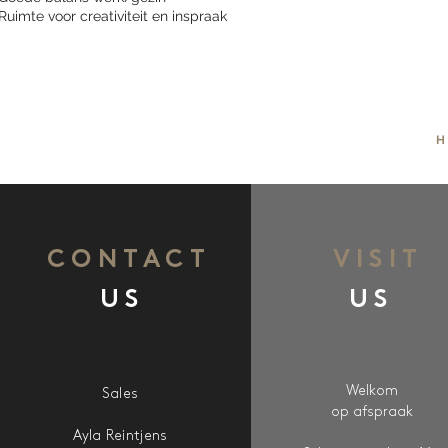
Ruimte voor creativiteit en inspraak
H
CONTACT
VISIT
US
US
Welkom
Sales
op afspraak
Ayla Reintjens