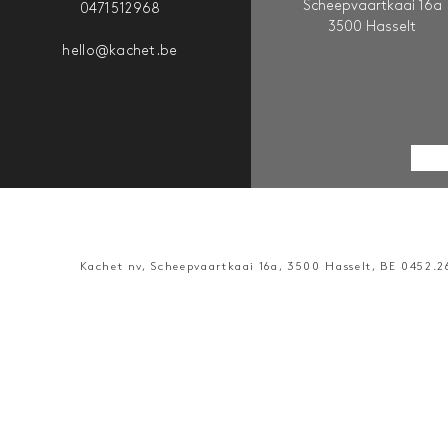
Scheepvaartkaai 16a
0471512968
3500 Hasselt
hello@kachet.be
Kachet nv, Scheepvaartkaai 16a, 3500 Hasselt, BE