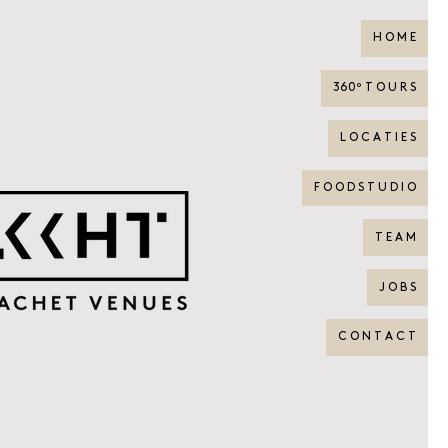
H O M E
360º T O U R S
L O C A T I E S
F O O D S T U D I O
T E A M
J O B S
C O N T A C T