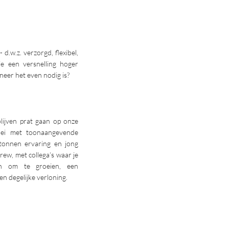
d.w.z. verzorgd, flexibel,
 je een versnelling hoger
neer het even nodig is?
blijven prat gaan op onze
roei met toonaangevende
tonnen ervaring en jong
crew, met collega’s waar je
en om te groeien, een
en degelijke verloning.