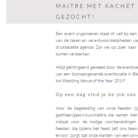
MAITRE MET KACHET 
GEZOCHT!
Een event organiseren staat of valt bij een
van de taken en verantwoordelijkheden v
drukbezette agenda Zijn we op zoek naar 
komen versterken.
Altijd geïntrigeerd geweest door de eventwer
van een toonaangevende
eventlocatie in Be
tot Wedding Venue of the Year 2019
?
Op een dag vind je de job van 
Voor de begeleiding van onze feesten zi
gastheer/gastvrouw/maître die, samen met 
instaat voor de nodige voorbereidingen
feesten, die tijdens het feest zelf ons tea
ervoor zorgt dat onze klanten van een onv