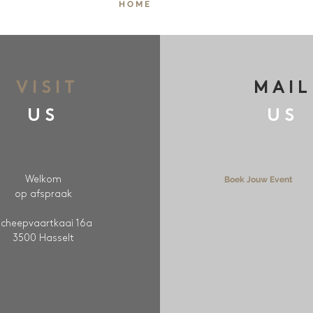
H O M E
VISIT
MAIL
US
US
Welkom
Boek Jouw Event
op afspraak
Scheepvaartkaai 16a
3500 Hasselt