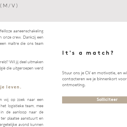
(M/V)
 feilloze aaneenschakeling
an onze crew.
Dankzij een
een maître die ons team
It's a match?
eld? Wil jij deel uitmaken
lgië die uitgeroepen werd
Stuur ons je CV en motivatie, en w
contacteren we je binnenkort voor
ontmoeting.
je leven
​.
jn wij op zoek naar een
Solliciteer
het logistieke team, mee
 in de aanloop naar de
m ter plaatse aanstuurt en
ergetelijke avond kunnen